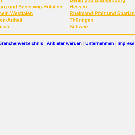
n
Berlin und Brandenburg
rg und Schleswig-Holstein
Hessen
hein-Westfalen
Rheinland-Pfalz und Saarla
en-Anhalt
Thüringen
eich
Schweiz
Branchenverzeichnis
|
Anbieter werden
|
Unternehmen
|
Impres